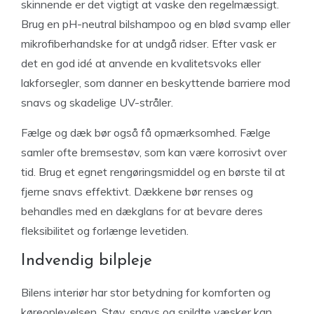
skinnende er det vigtigt at vaske den regelmæssigt.
Brug en pH-neutral bilshampoo og en blød svamp eller
mikrofiberhandske for at undgå ridser. Efter vask er
det en god idé at anvende en kvalitetsvoks eller
lakforsegler, som danner en beskyttende barriere mod
snavs og skadelige UV-stråler.
Fælge og dæk bør også få opmærksomhed. Fælge
samler ofte bremsestøv, som kan være korrosivt over
tid. Brug et egnet rengøringsmiddel og en børste til at
fjerne snavs effektivt. Dækkene bør renses og
behandles med en dækglans for at bevare deres
fleksibilitet og forlænge levetiden.
Indvendig bilpleje
Bilens interiør har stor betydning for komforten og
køreoplevelsen. Støv, snavs og spildte væsker kan