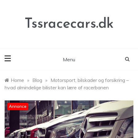
Skip
to
content
Tssracecars.dk
Menu
Home
»
Blog
»
Motorsport, bilskader og forsikring –
hvad almindelige bilister kan lære af racerbanen
Annonce