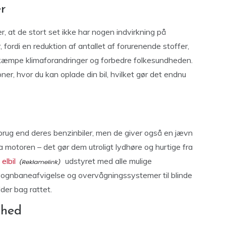
er
er, at de stort set ikke har nogen indvirkning på
, fordi en reduktion af antallet af forurenende stoffer,
 bekæmpe klimaforandringer og forbedre folkesundheden.
er, hvor du kan oplade din bil, hvilket gør det endnu
orbrug end deres benzinbiler, men de giver også en jævn
a motoren – det gør dem utroligt lydhøre og hurtige fra
elbil
udstyret med alle mulige
vognbaneafvigelse og overvågningssystemer til blinde
sidder bag rattet.
ighed