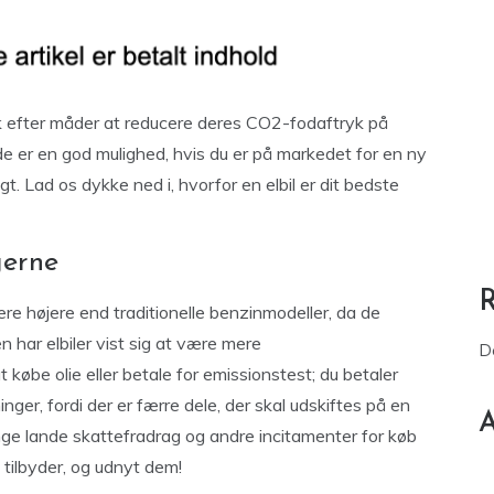
k efter måder at reducere deres CO2-fodaftryk på
– de er en god mulighed, hvis du er på markedet for en ny
gt. Lad os dykke ned i, hvorfor en elbil er dit bedste
gerne
e højere end traditionelle benzinmodeller, da de
n har elbiler vist sig at være mere
D
 købe olie eller betale for emissionstest; du betaler
ger, fordi der er færre dele, der skal udskiftes på en
A
nge lande skattefradrag og andre incitamenter for køb
at tilbyder, og udnyt dem!