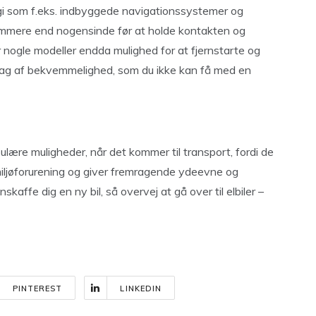
i som f.eks. indbyggede navigationssystemer og
emmere end nogensinde før at holde kontakten og
er nogle modeller endda mulighed for at fjernstarte og
 et lag af bekvemmelighed, som du ikke kan få med en
pulære muligheder, når det kommer til transport, fordi de
miljøforurening og giver fremragende ydeevne og
kaffe dig en ny bil, så overvej at gå over til elbiler –
PINTEREST
LINKEDIN