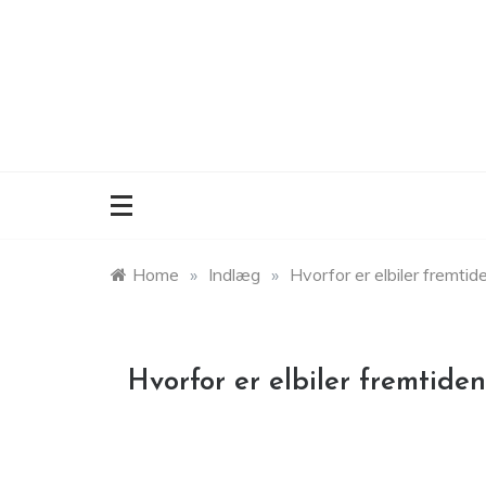
Skip
to
content
Home
»
Indlæg
»
Hvorfor er elbiler fremtid
Hvorfor er elbiler fremtiden