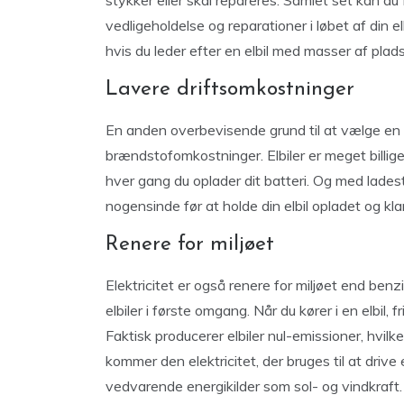
stykker eller skal repareres. Samlet set kan du
vedligeholdelse og reparationer i løbet af din e
hvis du leder efter en elbil med masser af plads
Lavere driftsomkostninger
En anden overbevisende grund til at vælge en e
brændstofomkostninger. Elbiler er meget billige
hver gang du oplader dit batteri. Og med lade
nogensinde før at holde din elbil opladet og klar 
Renere for miljøet
Elektricitet er også renere for miljøet end benzi
elbiler i første omgang. Når du kører i en elbil,
Faktisk producerer elbiler nul-emissioner, hvilk
kommer den elektricitet, der bruges til at drive e
vedvarende energikilder som sol- og vindkraft. D