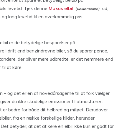
 forvente at spare et betydeligt beløb på
lbils levetid. Tjek denne
Maxus elbil
ud,
 og lang levetid til en overkommelig pris.
lbil er de betydelige besparelser på
re i drift end benzindrevne biler, så du sparer penge,
standere, der bliver mere udbredte, er det nemmere end
til at køre.
n – og det er en af ​​hovedårsagerne til, at folk vælger
 frigiver du ikke skadelige emissioner til atmosfæren.
et er bedre for både dit helbred og miljøet. Derudover
lbiler, fra en række forskellige kilder, herunder
et betyder, at det at køre en elbil ikke kun er godt for