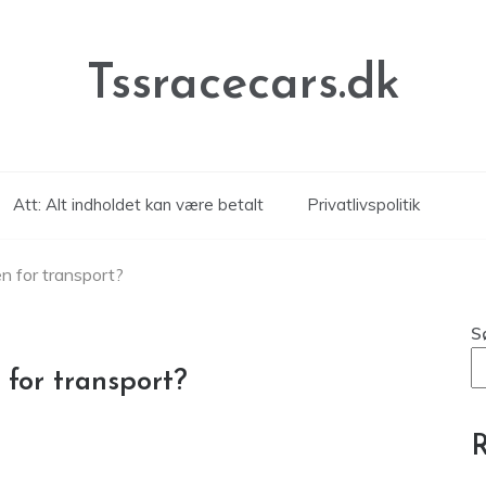
Tssracecars.dk
Att: Alt indholdet kan være betalt
Privatlivspolitik
en for transport?
S
 for transport?
R