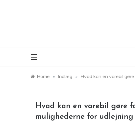
Skip
to
content
Home
»
Indlæg
»
Hvad kan en varebil gøre f
Hvad kan en varebil gøre for
mulighederne for udlejning 