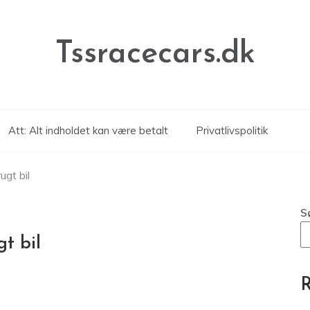
Tssracecars.dk
Att: Alt indholdet kan være betalt
Privatlivspolitik
ugt bil
S
t bil
R