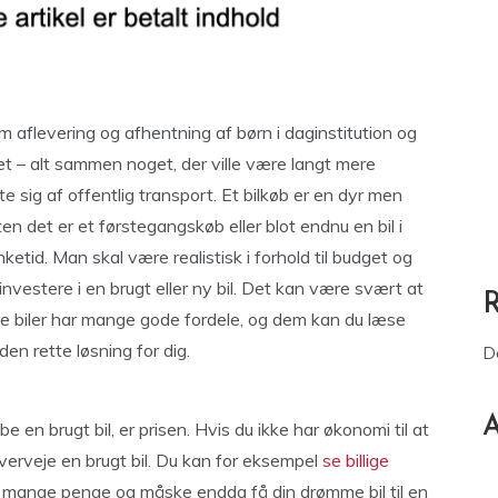
m aflevering og afhentning af børn i daginstitution og
t – alt sammen noget, der ville være langt mere
e sig af offentlig transport. Et bilkøb er en dyr men
en det er et førstegangskøb eller blot endnu en bil i
etid. Man skal være realistisk i forhold til budget og
 investere i en brugt eller ny bil. Det kan være svært at
te biler har mange gode fordele, og dem kan du læse
 den rette løsning for dig.
D
A
en brugt bil, er prisen. Hvis du ikke har økonomi til at
verveje en brugt bil. Du kan for eksempel
se billige
e mange penge og måske endda få din drømme bil til en