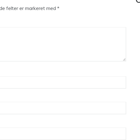
C
e felter er markeret med
*