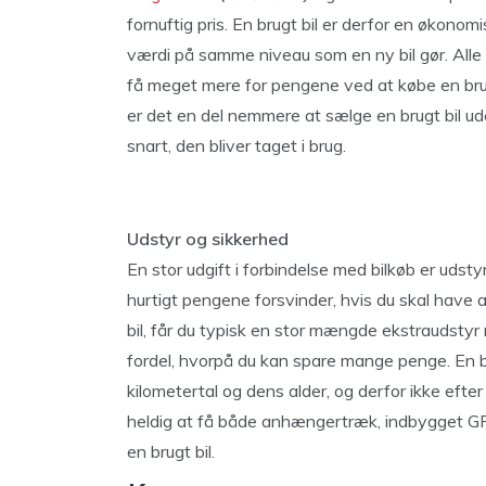
fornuftig pris. En brugt bil er derfor en økonomis
værdi på samme niveau som en ny bil gør. Alle n
få meget mere for pengene ved at købe en brugt
er det en del nemmere at sælge en brugt bil ud
snart, den bliver taget i brug.
Udstyr og sikkerhed
En stor udgift i forbindelse med bilkøb er udstyr.
hurtigt pengene forsvinder, hvis du skal have 
bil, får du typisk en stor mængde ekstraudstyr 
fordel, hvorpå du kan spare mange penge. En br
kilometertal og dens alder, og derfor ikke efte
heldig at få både anhængertræk, indbygget GPS
en brugt bil.