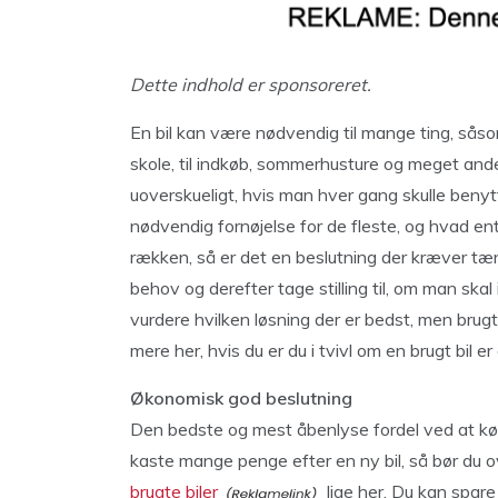
Dette indhold er sponsoreret.
En bil kan være nødvendig til mange ting, såso
skole, til indkøb, sommerhusture og meget ande
uoverskueligt, hvis man hver gang skulle benytt
nødvendig fornøjelse for de fleste, og hvad ent
rækken, så er det en beslutning der kræver tænk
behov og derefter tage stilling til, om man skal
vurdere hvilken løsning der er bedst, men brug
mere her, hvis du er du i tvivl om en brugt bil er
Økonomisk god beslutning
Den bedste og mest åbenlyse fordel ved at købe 
kaste mange penge efter en ny bil, så bør du o
brugte biler
lige her. Du kan spar