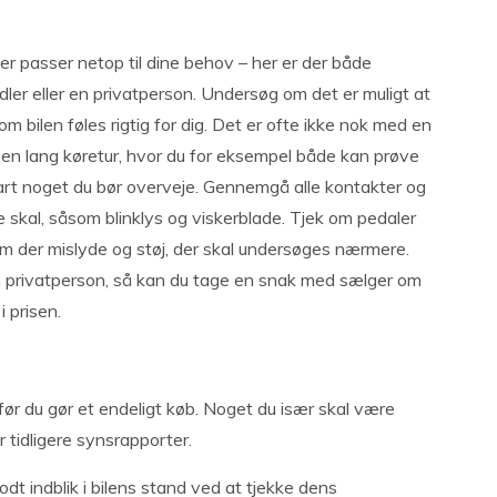
 der passer netop til dine behov – her er der både
dler eller en privatperson. Undersøg om det er muligt at
om bilen føles rigtig for dig. Det er ofte ikke nok med en
ge en lang køretur, hvor du for eksempel både kan prøve
klart noget du bør overveje. Gennemgå alle kontakter og
e skal, såsom blinklys og viskerblade. Tjek om pedaler
 om der mislyde og støj, der skal undersøges nærmere.
 en privatperson, så kan du tage en snak med sælger om
i prisen.
 før du gør et endeligt køb. Noget du især skal være
 tidligere synsrapporter.
dt indblik i bilens stand ved at tjekke dens