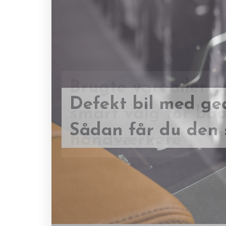
Brugte varebiler o
smart valg for bå
Defekt bil med ge
håndværkere
Sådan får du den 