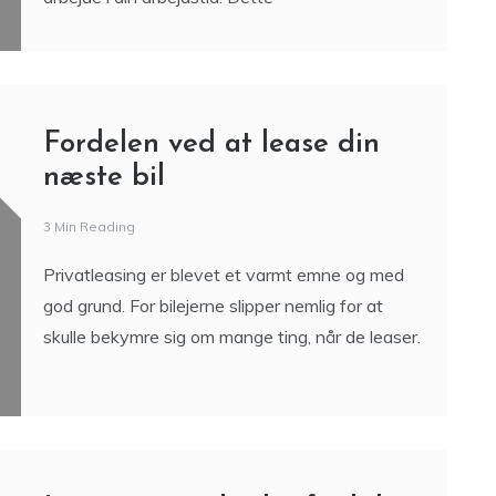
Hvis du interesserer dig for biler, så kender du
nok følelsen af, at hellere vil kigge på biler end at
arbejde i din arbejdstid. Dette
Fordelen ved at lease din
næste bil
3 Min Reading
Privatleasing er blevet et varmt emne og med
god grund. For bilejerne slipper nemlig for at
skulle bekymre sig om mange ting, når de leaser.