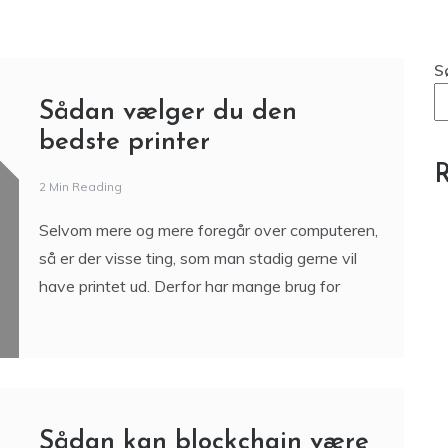
smart valg for både virksomheder
og håndværkere
S
Sådan vælger du den
bedste printer
R
2 Min Reading
Selvom mere og mere foregår over computeren,
så er der visse ting, som man stadig gerne vil
have printet ud. Derfor har mange brug for