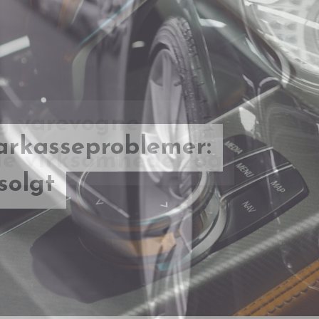
g varevogne – et
de virksomheder og
arkasseproblemer:
solgt